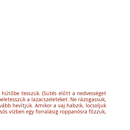
e hűtőbe tesszük. (Sütés előtt a nedvességet
 beletesszük a lazacszeleteket. Ne rázogassuk,
ább hevítjük. Amikor a vaj habzik, locsoljuk
 sós vízben egy forralásig roppanósra főzzük,