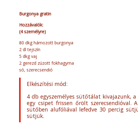
Burgonya gratin
Hozzávalók:
(4 személyre)
80 dkg hámozott burgonya
2 dl tejszín
5 dkg vaj
2 gerezd zúzott fokhagyma
só, szerecsendió
Elkészítési mód:
4 db egyszemélyes sütőtálat kivajazunk, a
egy csipet frissen őrölt szerecsendióval.
sütőben alufóliával lefedve 30 percig sütj
sütjük.