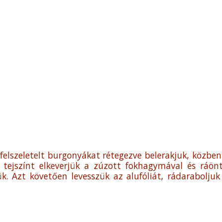
 felszeletelt burgonyákat rétegezve belerakjuk, köz
 A tejszínt elkeverjük a zúzott fokhagymával és ráö
ük. Azt követően levesszük az alufóliát, rádarabolju