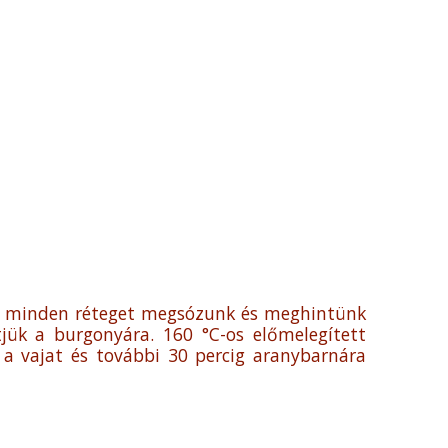
ben minden réteget megsózunk és meghintünk
ntjük a burgonyára. 160 °C-os előmelegített
k a vajat és további 30 percig aranybarnára