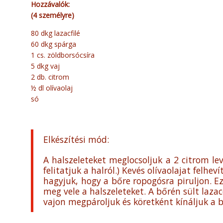
Hozzávalók:
(4 személyre)
80 dkg lazacfilé
60 dkg spárga
1 cs. zöldborsócsíra
5 dkg vaj
2 db. citrom
½ dl olívaolaj
só
Elkészítési mód:
A halszeleteket meglocsoljuk a 2 citrom lev
felitatjuk a halról.) Kevés olívaolajat felh
hagyjuk, hogy a bőre ropogósra piruljon. E
meg vele a halszeleteket. A bőrén sült laza
vajon megpároljuk és köretként kínáljuk a b