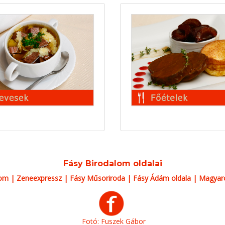
Fásy Birodalom oldalai
lom
|
Zeneexpressz
|
Fásy Műsoriroda
|
Fásy Ádám oldala
|
Magyaro
Fotó: Fuszek Gábor