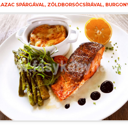
LAZAC SPÁRGÁVAL, ZÖLDBORSÓCSÍRÁVAL, BURGON