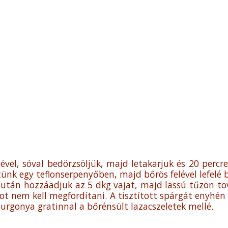
ével, sóval bedörzsöljük, majd letakarjuk és 20 percr
evítünk egy teflonserpenyőben, majd bőrös felével lefelé
zután hozzáadjuk az 5 dkg vajat, majd lassú tűzön tov
cot nem kell megfordítani. A tisztított spárgát enyhén
urgonya gratinnal a bőrénsült lazacszeletek mellé.