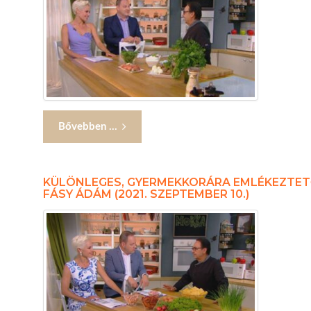
Bővebben ...
KÜLÖNLEGES, GYERMEKKORÁRA EMLÉKEZTET
FÁSY ÁDÁM (2021. SZEPTEMBER 10.)