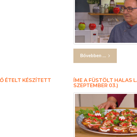
Bővebben ...
Ő ÉTELT KÉSZÍTETT
ÍME A FÜSTÖLT HALAS L
SZEPTEMBER 03.)