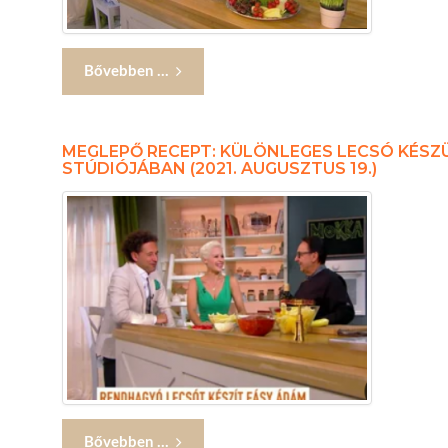
Bővebben ...
MEGLEPŐ RECEPT: KÜLÖNLEGES LECSÓ KÉSZ
STÚDIÓJÁBAN (2021. AUGUSZTUS 19.)
Bővebben ...