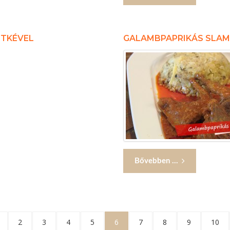
ETKÉVEL
GALAMBPAPRIKÁS SLA
Bővebben ...
2
3
4
5
6
7
8
9
10