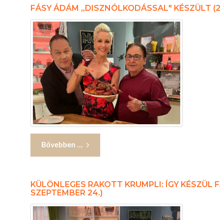
FÁSY ÁDÁM ,,DISZNÓLKODÁSSAL" KÉSZÜLT (2
Bővebben ...
KÜLÖNLEGES RAKOTT KRUMPLI: ÍGY KÉSZÜL 
SZEPTEMBER 24.)