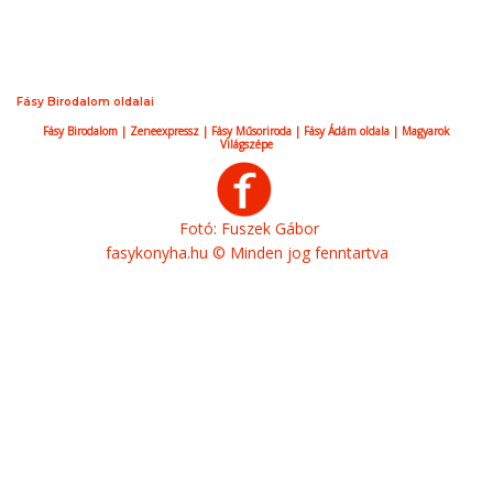
Fásy Birodalom oldalai
Fásy Birodalom
|
Zeneexpressz
|
Fásy Műsoriroda
|
Fásy Ádám oldala
|
Magyarok
Világszépe
Fotó: Fuszek Gábor
fasykonyha.hu © Minden jog fenntartva