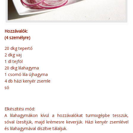
Hozzávalók:
(4 személyre)
20 dkg tepertő
2 dkg vaj
1 dl tejföl
20 dkg lilahagyma
1 csomó lila újhagyma
4 db házi kenyér zsemle
só
Elkészítési mód:
A lilahagymákon kívül a hozzávalókat turmixgépbe tesszük,
sóval ízesítjük, majd krémesre keverjük. Házi kenyér zsemlével
és lilahagymával díszítve tálaljuk.