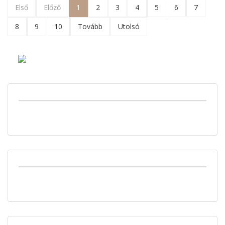
Első
Előző
1
2
3
4
5
6
7
8
9
10
Tovább
Utolsó