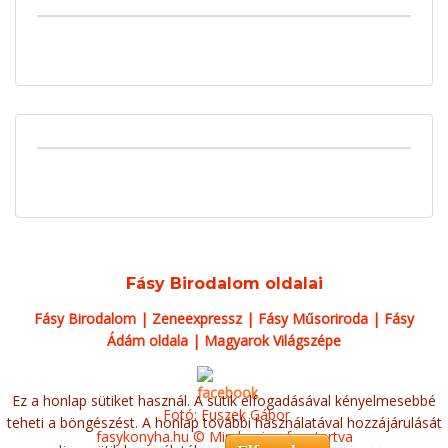
Fásy Birodalom oldalai
Fásy Birodalom
|
Zeneexpressz
|
Fásy Műsoriroda
|
Fásy
Ádám oldala
|
Magyarok Világszépe
Ez a honlap sütiket használ. A sütik elfogadásával kényelmesebbé
Fotó: Fuszek Gábor
teheti a böngészést. A honlap további használatával hozzájárulását
fasykonyha.hu © Minden jog fenntartva