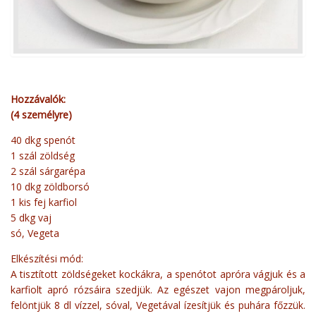
Hozzávalók:
(4 személyre)
40 dkg spenót
1 szál zöldség
2 szál sárgarépa
10 dkg zöldborsó
1 kis fej karfiol
5 dkg vaj
só, Vegeta
Elkészítési mód:
A tisztított zöldségeket kockákra, a spenótot apróra vágjuk és a
karfiolt apró rózsáira szedjük. Az egészet vajon megpároljuk,
felöntjük 8 dl vízzel, sóval, Vegetával ízesítjük és puhára főzzük.