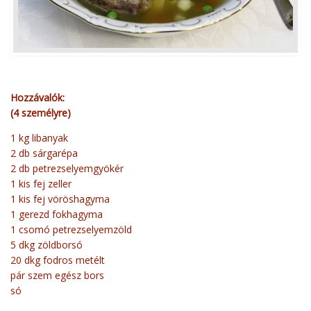
Hozzávalók:
(4 személyre)
1 kg libanyak
2 db sárgarépa
2 db petrezselyemgyökér
1 kis fej zeller
1 kis fej vöröshagyma
1 gerezd fokhagyma
1 csomó petrezselyemzöld
5 dkg zöldborsó
20 dkg fodros metélt
pár szem egész bors
só