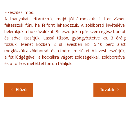
Elkészítési mód:
A libanyakat leforrázzuk, majd jól átmossuk. 1 liter vízben
feltesszük főni, ha felforrt lehabozzuk. A zöldborsó kivételével
belerakjuk a hozzávalókat. Beleszórjuk a pár szem egész borsot
és sóval ízesítjük. Lassú tűzön, gyöngyöztetve kb. 3 óráig
főzzük. Menet közben 2 dl levesben kb. 5-10 perc alatt
megfőzzük a zöldborsót és a fodros metéltet. A levest leszűrjük,
a főt lúdgégével, a kockákra vágott zöldségekkel, zöldborsóval
és a fodros metélttel forrón tálaljuk.
Előző
Tovább