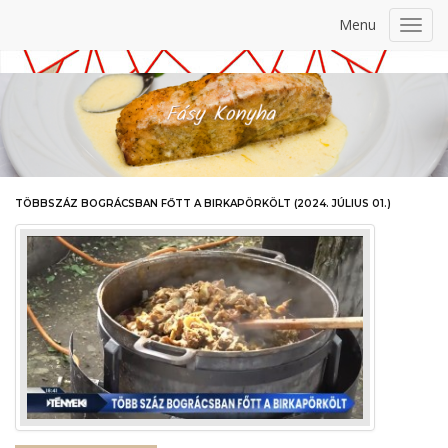
Menu
Toggl
navig
TÖBBSZÁZ BOGRÁCSBAN FŐTT A BIRKAPÖRKÖLT (2024. JÚLIUS 01.)