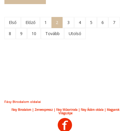
Első
Előző
1
2
3
4
5
6
7
8
9
10
Tovább
Utolsó
Fásy Birodalom oldalai
Fásy Birodalom
|
Zeneexpressz
|
Fásy Műsoriroda
|
Fásy Ádám oldala
|
Magyarok
Világszépe