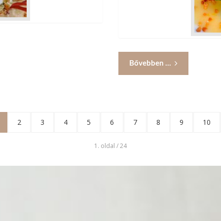
Bővebben ...
2
3
4
5
6
7
8
9
10
1. oldal / 24