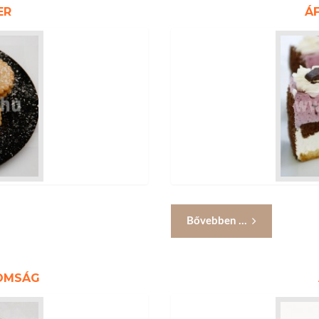
ER
Á
Bővebben ...
NOMSÁG