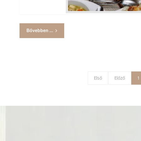
Bővebben ...
Első
Előző
1