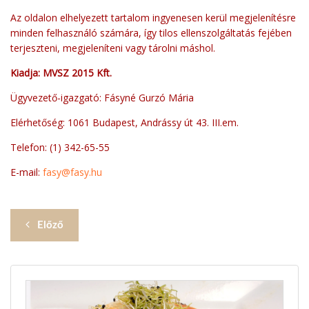
Az oldalon elhelyezett tartalom ingyenesen kerül megjelenítésre
minden felhasználó számára, így tilos ellenszolgáltatás fejében
terjeszteni, megjeleníteni vagy tárolni máshol.
Kiadja:
MVSZ 2015 Kft.
Ügyvezető-igazgató: Fásyné Gurzó Mária
Elérhetőség: 1061 Budapest, Andrássy út 43. III.em.
Telefon: (1) 342-65-55
E-mail:
fasy@fasy.hu
Előző