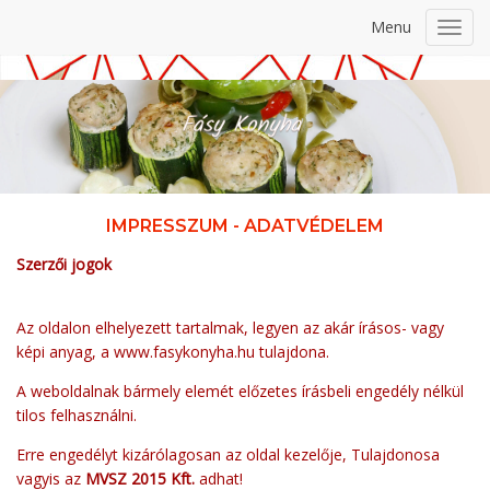
Menu
Toggl
navig
IMPRESSZUM - ADATVÉDELEM
Szerzői jogok
Az oldalon elhelyezett tartalmak, legyen az akár írásos- vagy
képi anyag, a www.fasykonyha.hu tulajdona.
A weboldalnak bármely elemét előzetes írásbeli engedély nélkül
tilos felhasználni.
Erre engedélyt kizárólagosan az oldal kezelője, Tulajdonosa
vagyis az
MVSZ 2015 Kft.
adhat!