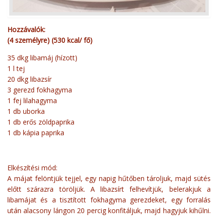
Hozzávalók:
(4 személyre) (530 kcal/ fő)
35 dkg libamáj (hízott)
1 l tej
20 dkg libazsír
3 gerezd fokhagyma
1 fej lilahagyma
1 db uborka
1 db erős zöldpaprika
1 db kápia paprika
Elkészítési mód:
A májat felöntjük tejjel, egy napig hűtőben tároljuk, majd sütés
előtt szárazra töröljük. A libazsírt felhevítjük, belerakjuk a
libamájat és a tisztított fokhagyma gerezdeket, egy forralás
után alacsony lángon 20 percig konfitáljuk, majd hagyjuk kihűlni.