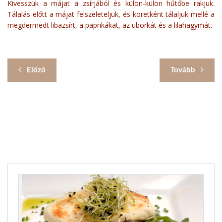
Kivesszük a májat a zsírjából és külön-külön hűtőbe rakjuk.
Tálalás előtt a májat felszeleteljük, és köretként tálaljuk mellé a
megdermedt libazsírt, a paprikákat, az uborkát és a lilahagymát.
Előző
Tovább