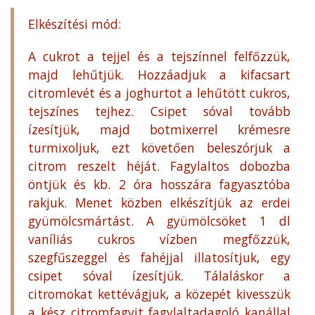
Elkészítési mód:
A cukrot a tejjel és a tejszínnel felfőzzük,
majd lehűtjük. Hozzáadjuk a kifacsart
citromlevét és a joghurtot a lehűtött cukros,
tejszínes tejhez. Csipet sóval tovább
ízesítjük, majd botmixerrel krémesre
turmixoljuk, ezt követően beleszórjuk a
citrom reszelt héját. Fagylaltos dobozba
öntjük és kb. 2 óra hosszára fagyasztóba
rakjuk. Menet közben elkészítjük az erdei
gyümölcsmártást. A gyümölcsöket 1 dl
vaníliás cukros vízben megfőzzük,
szegfűszeggel és fahéjjal illatosítjuk, egy
csipet sóval ízesítjük. Tálaláskor a
citromokat kettévágjuk, a közepét kivesszük
a kész citromfagyit fagylaltadagoló kanállal