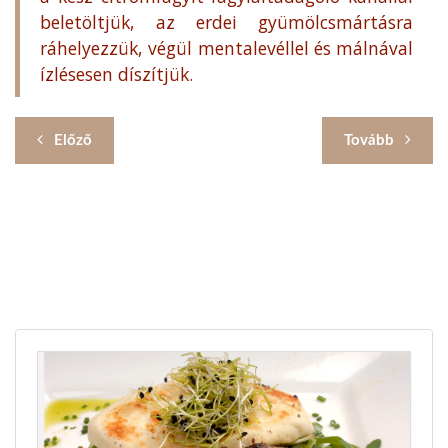
beletöltjük, az erdei gyümölcsmártásra
ráhelyezzük, végül mentalevéllel és málnával
ízlésesen díszítjük.
Előző
Tovább