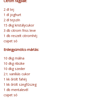
Citrom fagylalt:
2 dl tej
1 dl joghurt
2 dl tejszín
15 dkg kristálycukor
3 db citrom friss leve
1 db reszelt citromhéj
csipet só
Erdeigyümölcs-mártás:
10 dkg málna
10 dkg ribizke
10 dkg szeder
2 t. vaníliás cukor
1 kk őrölt fahéj
1 kk őrölt szegfűszeg
1 db mentalevél
csipet só