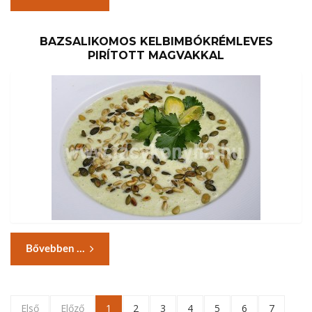
BAZSALIKOMOS KELBIMBÓKRÉMLEVES
PIRÍTOTT MAGVAKKAL
Bővebben ...
Első
Előző
1
2
3
4
5
6
7