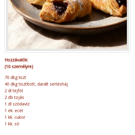
Hozzávalók:
(10 személyre)
70 dkg liszt
40 dkg tisztított, darált sertésháj
2 dl tejföl
2 db tojás
1 dl szódavíz
1 ek. ecet
1 kk. cukor
1 kk. só