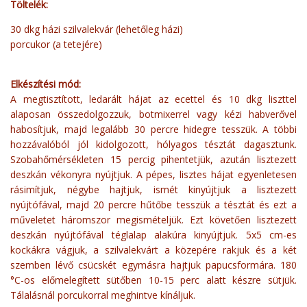
Töltelék:
30 dkg házi szilvalekvár (lehetőleg házi)
porcukor (a tetejére)
Elkészítési mód:
A megtisztított, ledarált hájat az ecettel és 10 dkg liszttel
alaposan összedolgozzuk, botmixerrel vagy kézi habverővel
habosítjuk, majd legalább 30 percre hidegre tesszük. A többi
hozzávalóból jól kidolgozott, hólyagos tésztát dagasztunk.
Szobahőmérsékleten 15 percig pihentetjük, azután lisztezett
deszkán vékonyra nyújtjuk. A pépes, lisztes hájat egyenletesen
rásimítjuk, négybe hajtjuk, ismét kinyújtjuk a lisztezett
nyújtófával, majd 20 percre hűtőbe tesszük a tésztát és ezt a
műveletet háromszor megismételjük. Ezt követően lisztezett
deszkán nyújtófával téglalap alakúra kinyújtjuk. 5x5 cm-es
kockákra vágjuk, a szilvalekvárt a közepére rakjuk és a két
szemben lévő csücskét egymásra hajtjuk papucsformára. 180
°C-os előmelegített sütőben 10-15 perc alatt készre sütjük.
Tálalásnál porcukorral meghintve kínáljuk.