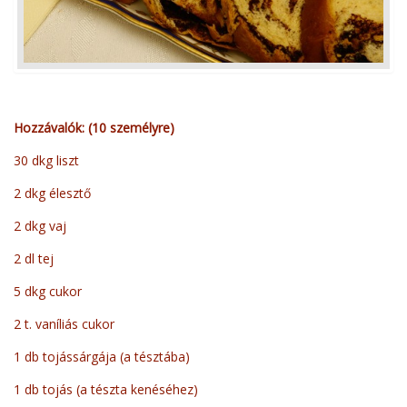
Hozzávalók: (10 személyre)
30 dkg liszt
2 dkg élesztő
2 dkg vaj
2 dl tej
5 dkg cukor
2 t. vaníliás cukor
1 db tojássárgája (a tésztába)
1 db tojás (a tészta kenéséhez)