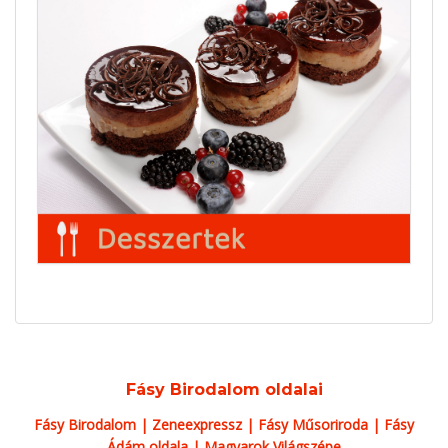
Fásy Birodalom oldalai
Fásy Birodalom
|
Zeneexpressz
|
Fásy Műsoriroda
|
Fásy
Ádám oldala
|
Magyarok Világszépe