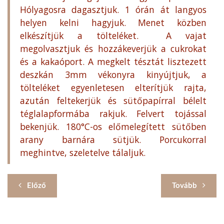
Hólyagosra dagasztjuk. 1 órán át langyos
helyen kelni hagyjuk. Menet közben
elkészítjük a tölteléket. A vajat
megolvasztjuk és hozzákeverjük a cukrokat
és a kakaóport. A megkelt tésztát lisztezett
deszkán 3mm vékonyra kinyújtjuk, a
tölteléket egyenletesen elterítjük rajta,
azután feltekerjük és sütőpapírral bélelt
téglalapformába rakjuk. Felvert tojással
bekenjük. 180°C-os előmelegített sütőben
arany barnára sütjük. Porcukorral
meghintve, szeletelve tálaljuk.
Előző
Tovább