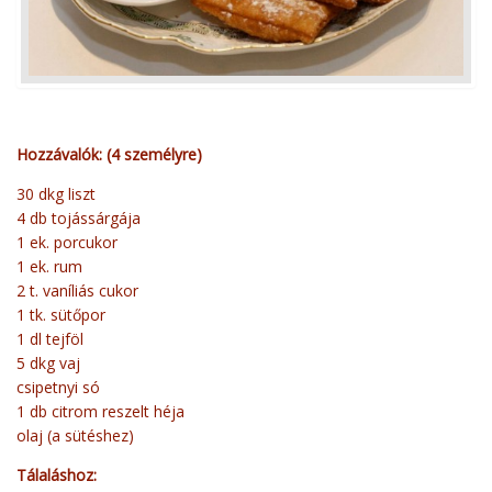
Hozzávalók: (4 személyre)
30 dkg liszt
4 db tojássárgája
1 ek. porcukor
1 ek. rum
2 t. vaníliás cukor
1 tk. sütőpor
1 dl tejföl
5 dkg vaj
csipetnyi só
1 db citrom reszelt héja
olaj (a sütéshez)
Tálaláshoz: