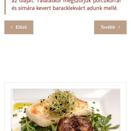
az olajat. Tálaláskor megszórjuk porcukorral
és simára kevert baracklekvárt adunk mellé.
Előző
Tovább