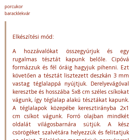
porcukor
baracklekvár
Elkészítési mód:
A hozzávalókat összegyúrjuk és egy
rugalmas tésztát kapunk belőle. Cipóvá
formázzuk és fél óráig hagyjuk pihenni. Ezt
követően a tésztát lisztezett deszkán 3 mm
vastag téglalappá nyújtjuk. Derelyevágóval
keresztbe és hosszába 5x8 cm széles csíkokat
vágunk, így téglalap alakú tésztákat kapunk.
A téglalapok közepébe keresztirányba 2x1
cm csíkot vágunk. Forró olajban mindkét
oldalát világosbarnára sütjük. A kész
csörögéket szalvétára helyezzük és felitatjuk