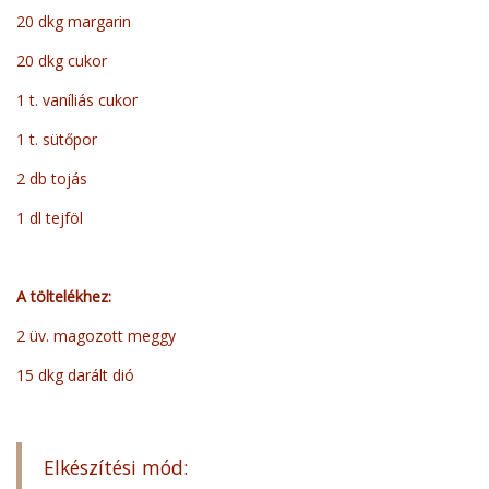
20 dkg margarin
20 dkg cukor
1 t. vaníliás cukor
1 t. sütőpor
2 db tojás
1 dl tejföl
A töltelékhez:
2 üv. magozott meggy
15 dkg darált dió
Elkészítési mód: