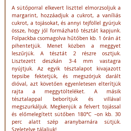
A sütőporral elkevert liszttel elmorzsoljuk a
margarint, hozzáadjuk a cukrot, a vaníliás
cukrot, a tojásokat, és annyi tejföllel gyúrjuk
össze, hogy jól formázható tésztát kapjunk.
Folpackba csomagolva hűtőben kb. 1 órán át
pihentetjük. Menet közben a meggyet
leszűrjük. A tésztát 2 részre osztjuk.
Lisztezett deszkán 3-4 mm vastagra
nyújtjuk. Az egyik tésztalapot kivajazott
tepsibe fektetjük, és megszórjuk darált
dióval, azt követően egyenletesen elterítjük
rajta a meggytölteléket. A másik
tésztalappal beborítjuk és villával
megszurkáljuk. Megkenjük a felvert tojással
és előmelegített sütőben 180°C –on kb. 30
perc alatt szép aranybarnára sütjük.
Szeletelve tálaljuk!