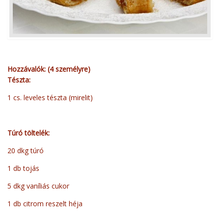
Hozzávalók: (4 személyre)
Tészta:
1 cs. leveles tészta (mirelit)
Túró töltelék:
20 dkg túró
1 db tojás
5 dkg vaníliás cukor
1 db citrom reszelt héja