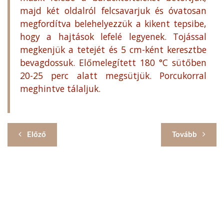
majd két oldalról felcsavarjuk és óvatosan
megfordítva belehelyezzük a kikent tepsibe,
hogy a hajtások lefelé legyenek. Tojással
megkenjük a tetejét és 5 cm-ként keresztbe
bevagdossuk. Előmelegített 180 °C sütőben
20-25 perc alatt megsütjük. Porcukorral
meghintve tálaljuk.
Előző
Tovább