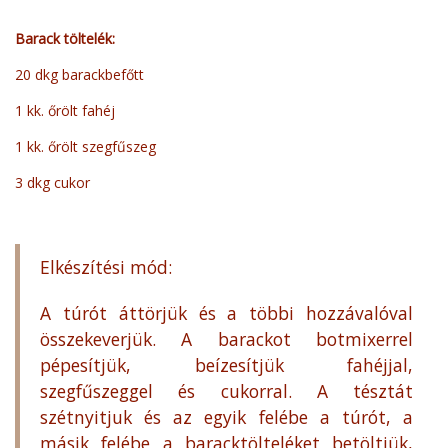
Barack töltelék:
20 dkg barackbefőtt
1 kk. őrölt fahéj
1 kk. őrölt szegfűszeg
3 dkg cukor
Elkészítési mód:
A túrót áttörjük és a többi hozzávalóval
összekeverjük. A barackot botmixerrel
pépesítjük, beízesítjük fahéjjal,
szegfűszeggel és cukorral. A tésztát
szétnyitjuk és az egyik felébe a túrót, a
másik felébe a baracktölteléket betöltjük,