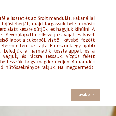
féle lisztet és az őrölt mandulát. Fakanállal
tojásfehérjét, majd forgassuk bele a másik
c alatt készre sütjük, és hagyjuk kihűlni. A
k. Keverőlapáttal elkeverjük, vajat és kávét
ső lapot a cukorból, vízből, kávéból főzött
etesen elterítjük rajta. Ráteszünk egy újabb
a. Lefedjük a harmadik tésztalappal, és a
ágjuk, és rácsra tesszük. Vízgőz felett
tőbe tesszük, hogy megdermedjen. A maradék
majd hűtőszekrénybe rakjuk. Ha megdermedt,
Tovább