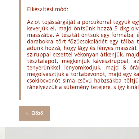
Elkészítési mód:
Az öt tojássárgáját a porcukorral tegyük eg
keverjük el, majd öntsünk hozzá 5 dkg olv
masszába. A tésztát öntsük egy formába, és 
darabokra tört főzőcsokoládét egy tálba tes
adunk hozzá, hogy lágy és fényes masszát k
sziruppal ecsettel vékonyan átkenjük, majd 
tésztalapot, megkenjük kávésziruppal, a
tenyerünkkel lenyomkodjuk, majd 8 órár
megolvasztjuk a tortabevonót, majd egy k
csokibevonót sima csövű habzsákba töltjü
ráhelyezzük a sütemény tetejére, s így kínál
Előző