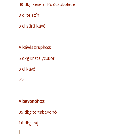
40 dkg keserű főzőcsokoládé
3 dl tejszín
3 cl sűrű kávé
A kávésziruphoz:
5 dkg kristálycukor
3 cl kávé
víz
A bevonóhoz:
35 dkg tortabevonó
10 dkg vaj