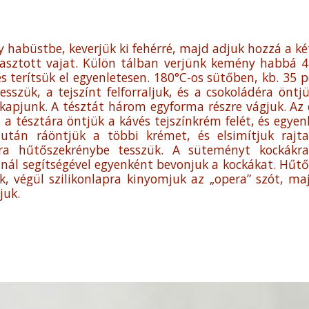
y habüstbe, keverjük ki fehérré, majd adjuk hozzá a két
asztott vajat. Külön tálban verjünk kemény habbá 4 
terítsük el egyenletesen. 180°C-os sütőben, kb. 35 per
szük, a tejszínt felforraljuk, és a csokoládéra öntjü
apjunk. A tésztát három egyforma részre vágjuk. Az el
a tésztára öntjük a kávés tejszínkrém felét, és egyenl
zután ráöntjük a többi krémet, és elsimítjuk rajt
a hűtőszekrénybe tesszük. A süteményt kockákra v
anál segítségével egyenként bevonjuk a kockákat. Hű
k, végül szilikonlapra kinyomjuk az „opera” szót, 
juk.