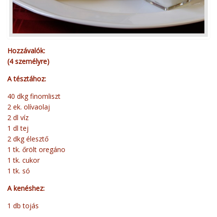
Hozzávalók:
(4 személyre)
A tésztához:
40 dkg finomliszt
2 ek. olívaolaj
2 dl víz
1 dl tej
2 dkg élesztő
1 tk. őrölt oregáno
1 tk. cukor
1 tk. só
A kenéshez:
1 db tojás