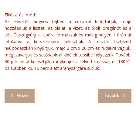
Elkészítési mód:
Az élesztőt langyos tejben a cukorral felfuttatjuk, majd
hozzáadjuk a lisztet, az olajat, a vizet, az őrölt oregánót és a
sót. Összegyúrjuk, cipóra formázzuk és meleg helyen 1 órán át
letakarva a kétszeresére kelesztjük. A tésztát lisztezett
nyújtódeszkán kinyújtjuk, majd 2 cm x 20 cm-es rudakra vágjuk,
megcsavarjuk és sütőpapírral kibélelt tepsibe helyezzük. További
30 percen át kelesztjük, megkenjük a felvert tojással, és 180°C-
os sütőben kb. 15 perc alatt aranysárgára sütjük.
Előző
Tovább