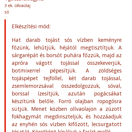
3 ek. olívaolaj
só
Elkészítési mód:
Hat darab tojást sós vízben keményre
főzünk, lehűtjük, héjától megtisztítjuk. A
sárgarépát és borsót puhára főzzük, majd az
apróra vágott tojással összekeverjük,
botmixerrel pépesítjük. A zöldséges
tojáspépet tejföllel, két darab tojással,
zsemlemorzsával összedolgozzuk, sóval,
borssal ízesítjük, azután pogácsákat
készítünk belőle. Forró olajban ropogósra
sütjük. Menet közben olívaolajon a zúzott
fokhagymát megdinszteljük, és hozzáadjuk
az enyhén sós vízben kifőzött, lecsurgatott
tésztát. Köretként kínáljuk a fasírt mellé.