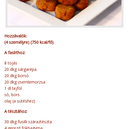
Hozzávalók:
(4 személyre) (750 kcal/fő)
A fasírthoz:
8 tojás
20 dkg sárgarépa
20 dkg borsó
20 dkg zsemlemorzsa
1 dl tejföl
só, bors
olaj (a sütéshez)
A tésztához:
30 dkg fusilli száraztészta
4 gerezd fokhagyma