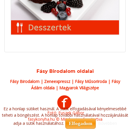
Fásy Birodalom oldalai
Fásy Birodalom
|
Zeneexpressz
|
Fásy Műsoriroda
|
Fásy
Ádám oldala
|
Magyarok Világszépe
Ez a honlap sütiket használ. A sütik elfogadásával kényelmesebbé
Fotó: Fuszek Gábor
teheti a böngészést. A honlap további használatával hozzájárulását
fasykonyha.hu © Minden jog fenntartva
adja a sütik használatához.
Bővebben
Elfogadom