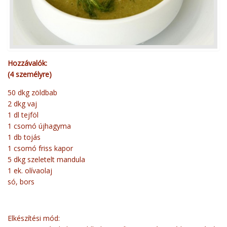
Hozzávalók:
(4 személyre)
50 dkg zöldbab
2 dkg vaj
1 dl tejföl
1 csomó újhagyma
1 db tojás
1 csomó friss kapor
5 dkg szeletelt mandula
1 ek. olívaolaj
só, bors
Elkészítési mód: