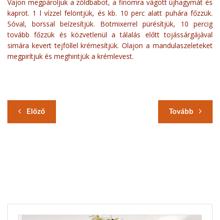
Vajon megpároljuk a zöldbabot, a finomra vágott újhagymát és
kaprot. 1 l vízzel felöntjük, és kb. 10 perc alatt puhára főzzük.
Sóval, borssal beízesítjük. Botmixerrel pürésítjük, 10 percig
tovább főzzük és közvetlenül a tálalás előtt tojássárgájával
simára kevert tejföllel krémesítjük. Olajon a mandulaszeleteket
megpirítjuk és meghintjük a krémlevest.
Előző
Tovább