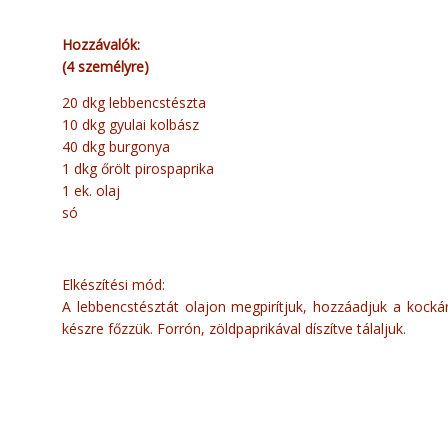
Hozzávalók:
(4 személyre)
20 dkg lebbencstészta
10 dkg gyulai kolbász
40 dkg burgonya
1 dkg őrölt pirospaprika
1 ek. olaj
só
Elkészítési mód:
A lebbencstésztát olajon megpirítjuk, hozzáadjuk a kockára 
készre főzzük. Forrón, zöldpaprikával díszítve tálaljuk.