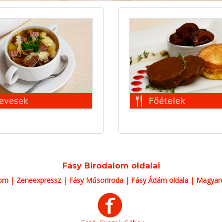
Fásy Birodalom oldalai
lom
|
Zeneexpressz
|
Fásy Műsoriroda
|
Fásy Ádám oldala
|
Magyaro