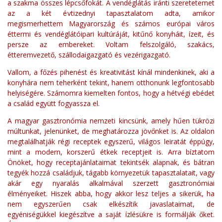
a szakma összes lépcsőfokát. A vendéglátás iránti szeretetemet
az a két évtizednyi tapasztalatom adta, amikor
megismerhettem Magyarország és számos európai város
éttermi és vendéglátóipari kultúráját, kitűnő konyháit, ízeit, és
persze az embereket. Voltam felszolgáló, szakács,
étteremvezető, szállodaigazgató és vezérigazgató.
Vallom, a főzés pihenést és kreativitást kínál mindenkinek, aki a
konyhára nem teherként tekint, hanem otthonunk legfontosabb
helyiségére. Számomra kiemelten fontos, hogy a hétvégi ebédet
a család együtt fogyassza el.
A magyar gasztronómia nemzeti kincsünk, amely hűen tükrözi
múltunkat, jelenünket, de meghatározza jövőnket is. Az oldalon
megtalálhatják régi receptek egyszerű, világos leiratát éppúgy,
mint a modern, korszerű étkek receptjeit is. Arra bíztatom
Önöket, hogy receptajánlataimat tekintsék alapnak, és bátran
tegyék hozzá családjuk, tágabb környezetük tapasztalatait, vagy
akár egy nyaralás alkalmával szerzett gasztronómiai
élményeiket. Hiszek abba, hogy akkor lesz teljes a sikerük, ha
nem egyszerűen csak elkészítik javaslataimat, de
egyéniségükkel kiegészítve a saját ízlésükre is formálják őket.