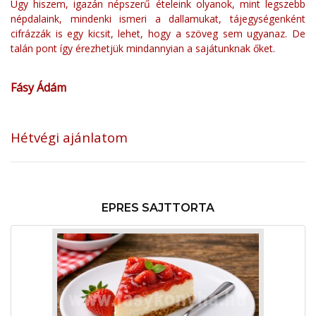
Úgy hiszem, igazán népszerű ételeink olyanok, mint legszebb
népdalaink, mindenki ismeri a dallamukat, tájegységenként
cifrázzák is egy kicsit, lehet, hogy a szöveg sem ugyanaz. De
talán pont így érezhetjük mindannyian a sajátunknak őket.
Fásy Ádám
Hétvégi ajánlatom
EPRES SAJTTORTA