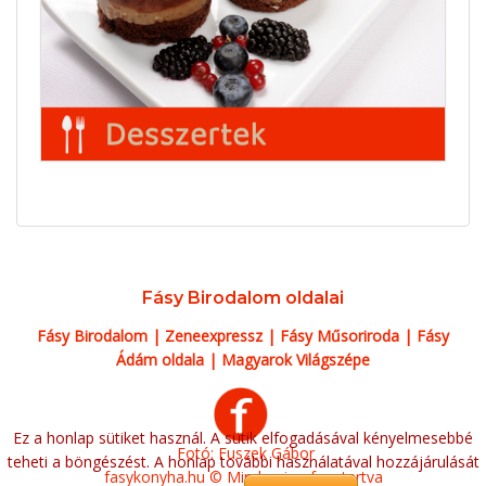
Fásy Birodalom oldalai
Fásy Birodalom
|
Zeneexpressz
|
Fásy Műsoriroda
|
Fásy
Ádám oldala
|
Magyarok Világszépe
Ez a honlap sütiket használ. A sütik elfogadásával kényelmesebbé
Fotó: Fuszek Gábor
teheti a böngészést. A honlap további használatával hozzájárulását
fasykonyha.hu © Minden jog fenntartva