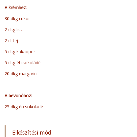
A krémhez:
30 dkg cukor
2 dkg liszt
2 dl tej
5 dkg kakaópor
5 dkg étcsokoládé
20 dkg margarin
A bevonóhoz:
25 dkg étcsokoládé
Elkészítési mód: