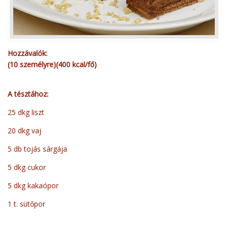
Hozzávalók:
(10 személyre)(400 kcal/fő)
A tésztához:
25 dkg liszt
20 dkg vaj
5 db tojás sárgája
5 dkg cukor
5 dkg kakaópor
1 t. sütőpor