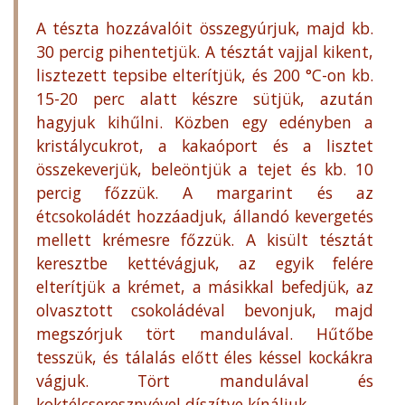
A tészta hozzávalóit összegyúrjuk, majd kb.
30 percig pihentetjük. A tésztát vajjal kikent,
lisztezett tepsibe elterítjük, és 200 °C-on kb.
15-20 perc alatt készre sütjük, azután
hagyjuk kihűlni. Közben egy edényben a
kristálycukrot, a kakaóport és a lisztet
összekeverjük, beleöntjük a tejet és kb. 10
percig főzzük. A margarint és az
étcsokoládét hozzáadjuk, állandó kevergetés
mellett krémesre főzzük. A kisült tésztát
keresztbe kettévágjuk, az egyik felére
elterítjük a krémet, a másikkal befedjük, az
olvasztott csokoládéval bevonjuk, majd
megszórjuk tört mandulával. Hűtőbe
tesszük, és tálalás előtt éles késsel kockákra
vágjuk. Tört mandulával és
koktélcseresznyével díszítve kínáljuk.