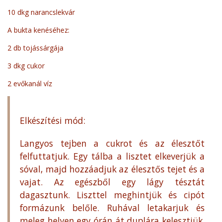
10 dkg narancslekvár
A bukta kenéséhez:
2 db tojássárgája
3 dkg cukor
2 evőkanál víz
Elkészítési mód:
Langyos tejben a cukrot és az élesztőt
felfuttatjuk. Egy tálba a lisztet elkeverjük a
sóval, majd hozzáadjuk az élesztős tejet és a
vajat. Az egészből egy lágy tésztát
dagasztunk. Liszttel meghintjük és cipót
formázunk belőle. Ruhával letakarjuk és
meleg helyen egy órán át duplára kelesztjük.