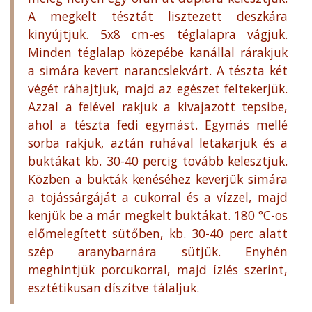
A megkelt tésztát lisztezett deszkára
kinyújtjuk. 5x8 cm-es téglalapra vágjuk.
Minden téglalap közepébe kanállal rárakjuk
a simára kevert narancslekvárt. A tészta két
végét ráhajtjuk, majd az egészet feltekerjük.
Azzal a felével rakjuk a kivajazott tepsibe,
ahol a tészta fedi egymást. Egymás mellé
sorba rakjuk, aztán ruhával letakarjuk és a
buktákat kb. 30-40 percig tovább kelesztjük.
Közben a bukták kenéséhez keverjük simára
a tojássárgáját a cukorral és a vízzel, majd
kenjük be a már megkelt buktákat. 180 °C-os
előmelegített sütőben, kb. 30-40 perc alatt
szép aranybarnára sütjük. Enyhén
meghintjük porcukorral, majd ízlés szerint,
esztétikusan díszítve tálaljuk.