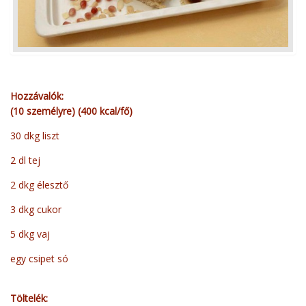
Hozzávalók:
(10 személyre) (400 kcal/fő)
30 dkg liszt
2 dl tej
2 dkg élesztő
3 dkg cukor
5 dkg vaj
egy csipet só
Töltelék: