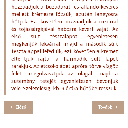
hozzáadjuk a búzadarát, és állandó keverés
mellett krémesre főzzük, azután langyosra
hűtjük. Ezt követően hozzáadjuk a cukorral
és tojássárgájával habosra kevert vajat. Az
első sült tésztalapot egyenletesen
megkenjük lekvárral, majd a második sült
tésztalappal lefedjük, ezt követően a krémet
elterítjük rajta, a harmadik sült lapot
rárakjuk. Az étcsokoládét apróra törve vízgőz
felett megolvasztjuk az olajjal, majd a
sütemény tetejét egyenletesen bevonjuk
vele. Szeletelésig, kb. 3 órára hűtőbe tesszük.
Előző
Tovább