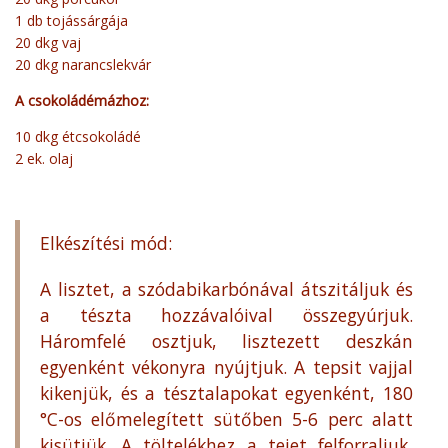
1 db tojássárgája
20 dkg vaj
20 dkg narancslekvár
A csokoládémázhoz:
10 dkg étcsokoládé
2 ek. olaj
Elkészítési mód:
A lisztet, a szódabikarbónával átszitáljuk és
a tészta hozzávalóival összegyúrjuk.
Háromfelé osztjuk, lisztezett deszkán
egyenként vékonyra nyújtjuk. A tepsit vajjal
kikenjük, és a tésztalapokat egyenként, 180
°C-os előmelegített sütőben 5-6 perc alatt
kisütjük. A töltelékhez a tejet felforraljuk,