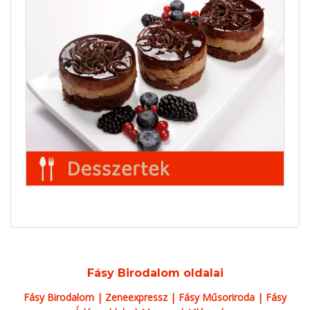
Fásy Birodalom oldalai
Fásy Birodalom
|
Zeneexpressz
|
Fásy Műsoriroda
|
Fásy