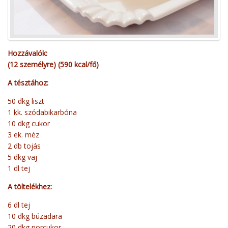
Hozzávalók:
(12 személyre) (590 kcal/fő)
A tésztához:
50 dkg liszt
1 kk. szódabikarbóna
10 dkg cukor
3 ek. méz
2 db tojás
5 dkg vaj
1 dl tej
A töltelékhez:
6 dl tej
10 dkg búzadara
20 dkg porcukor