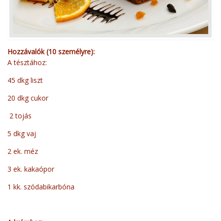
Hozzávalók (10 személyre):
A tésztához:
45 dkg liszt
20 dkg cukor
2 tojás
5 dkg vaj
2 ek. méz
3 ek. kakaópor
1 kk. szódabikarbóna