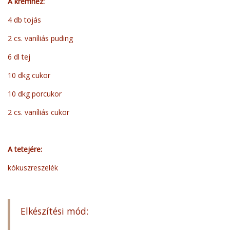
A krémhez:
4 db tojás
2 cs. vaníliás puding
6 dl tej
10 dkg cukor
10 dkg porcukor
2 cs. vaníliás cukor
A tetejére:
kókuszreszelék
Elkészítési mód: