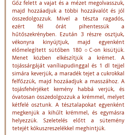
Gőz felett a vajat és a mézet megolvasszuk,
majd hozzáadjuk a többi hozzávalót és jól
összedolgozzuk. Mivel a tészta ragadós,
ezért fél órát pihentessük a
hűtőszekrényben. Ezután 3 részre osztjuk,
vékonyra kinyújtjuk, majd egyenként
előmelegített sütőben 180 ○C-on kisütjük.
Menet közben elkészítjük a krémet. A
tojássárgáját vaníliapudinggal és 1 dl tejjel
simára keverjük, a maradék tejet a cukrokkal
felfőzzük, majd hozzáadjuk a masszához. A
tojásfehérjéket kemény habbá verjük, és
óvatosan összedolgozzuk a krémmel, melyet
kétfelé osztunk. A tésztalapokat egyenként
megkenjük a kihűlt krémmel, és egymásra
helyezzük. Szeletelés előtt a sütemény
tetejét kókuszreszelékkel meghintjük.