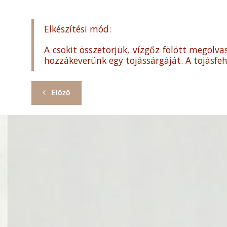
Elkészítési mód:
A csokit összetörjük, vízgőz fölött megolvas
hozzákeverünk egy tojássárgáját. A tojásfeh
Előző