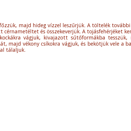
zzük, majd hideg vízzel leszűrjük. A töltelék további 
 cérnametéltet és összekeverjük. A tojásfehérjéket ke
kockákra vágjuk, kivajazott sűtőformákba tesszük, 
t, majd vékony csíkokra vágjuk, és bekötjük vele a ba
l tálaljuk.