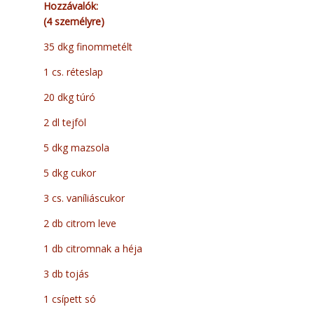
Hozzávalók:
(4 személyre)
35 dkg finommetélt
1 cs. réteslap
20 dkg túró
2 dl tejföl
5 dkg mazsola
5 dkg cukor
3 cs. vaníliáscukor
2 db citrom leve
1 db citromnak a héja
3 db tojás
1 csípett só