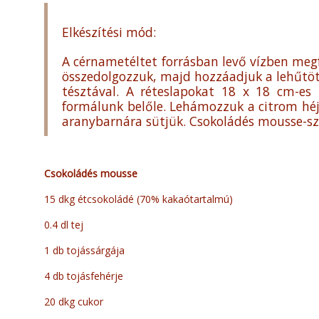
Elkészítési mód:
A cérnametéltet forrásban levő vízben megfő
összedolgozzuk, majd hozzáadjuk a lehűtött
tésztával. A réteslapokat 18 x 18 cm-es 
formálunk belőle. Lehámozzuk a citrom héjá
aranybarnára sütjük. Csokoládés mousse-sza
Csokoládés mousse
15 dkg étcsokoládé (70% kakaótartalmú)
0.4 dl tej
1 db tojássárgája
4 db tojásfehérje
20 dkg cukor