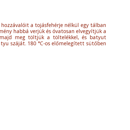
hozzávalóit a tojásfehérje nélkül egy tálban
mény habbá verjük és óvatosan elvegyítjük a
majd meg töltjük a töltelékkel, és batyut
tyu száját. 180 °C-os előmelegített sütőben