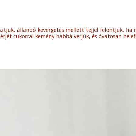
ztjuk, állandó kevergetés mellett tejjel felöntjük, ha 
érjét cukorral kemény habbá verjük, és óvatosan belef