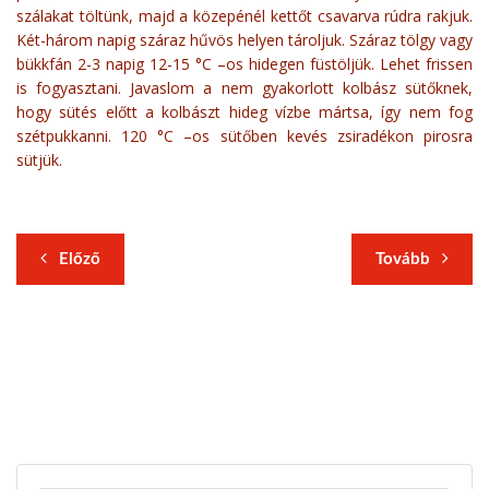
szálakat töltünk, majd a közepénél kettőt csavarva rúdra rakjuk.
Két-három napig száraz hűvös helyen tároljuk. Száraz tölgy vagy
bükkfán 2-3 napig 12-15 °C –os hidegen füstöljük. Lehet frissen
is fogyasztani. Javaslom a nem gyakorlott kolbász sütőknek,
hogy sütés előtt a kolbászt hideg vízbe mártsa, így nem fog
szétpukkanni. 120 °C –os sütőben kevés zsiradékon pirosra
sütjük.
Előző
Tovább