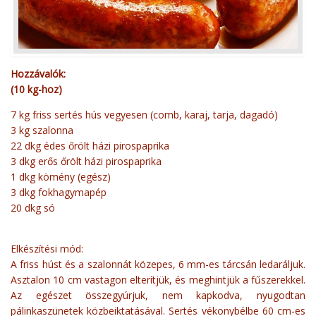
Hozzávalók:
(10 kg-hoz)
7 kg friss sertés hús vegyesen (comb, karaj, tarja, dagadó)
3 kg szalonna
22 dkg édes őrölt házi pirospaprika
3 dkg erős őrölt házi pirospaprika
1 dkg kömény (egész)
3 dkg fokhagymapép
20 dkg só
Elkészítési mód:
A friss húst és a szalonnát közepes, 6 mm-es tárcsán ledaráljuk.
Asztalon 10 cm vastagon elterítjük, és meghintjük a fűszerekkel.
Az egészet összegyúrjuk, nem kapkodva, nyugodtan
pálinkaszünetek közbeiktatásával. Sertés vékonybélbe 60 cm-es