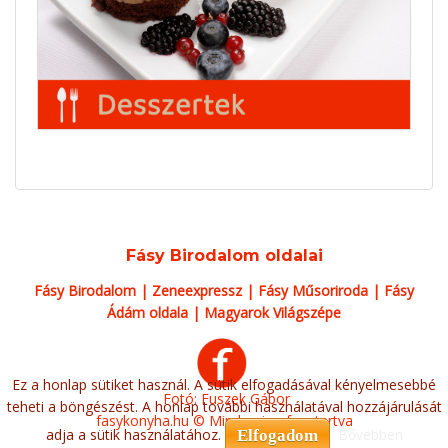
Fásy Birodalom oldalai
Fásy Birodalom
|
Zeneexpressz
|
Fásy Műsoriroda
|
Fásy
Ádám oldala
|
Magyarok Világszépe
Ez a honlap sütiket használ. A sütik elfogadásával kényelmesebbé
Fotó: Fuszek Gábor
teheti a böngészést. A honlap további használatával hozzájárulását
fasykonyha.hu © Minden jog fenntartva
adja a sütik használatához.
Bővebben
Elfogadom