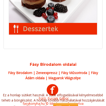
Fásy Birodalom oldalai
Fásy Birodalom
|
Zeneexpressz
|
Fásy Műsoriroda
|
Fásy
Ádám oldala
|
Magyarok Világszépe
Ez a honlap sütiket használ. A sütik elfogadásával kényelmesebbé
Fotó: Fuszek Gábor
teheti a böngészést. A honlap további használatával hozzájárulását
fasykonyha.hu © Minden jog fenntartva