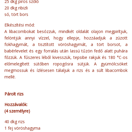
25 dkg piros szőlő
20 dkg ribizli
só, tört bors
Elkészítési mód:
A libacombokat besózzuk, mindkét oldalát olajon megpirítjuk,
felöntjük annyi vízzel, hogy ellepje, hozzáadjuk a zúzott
fokhagymát, a tisztított vöröshagymát, a tört borsot, a
babérlevelet és egy forralás után lassú tűzön fedő alatt puhára
főzzük. A fűszeres léből kivesszük, tepsibe rakjuk és 180 °C-os
előmelegített sütőben ropogósra sütjük. A gyümölcsöket
megmossuk és ízlésesen tálaljuk a rizs és a sült libacombok
mellé.
Párolt rizs
Hozzávalók:
(4 személyre)
40 dkg rizs
1 fej vöröshagyma