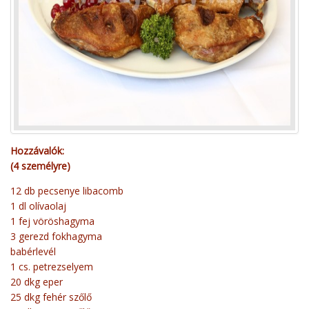
Hozzávalók:
(4 személyre)
12 db pecsenye libacomb
1 dl olívaolaj
1 fej vöröshagyma
3 gerezd fokhagyma
babérlevél
1 cs. petrezselyem
20 dkg eper
25 dkg fehér szőlő