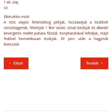
1 ek. olaj
só
Elkészítési mód:
A rizst olajon fehéredésig pirítjuk, hozzáadjuk a tisztított
vöröshagymát, felöntjük 1 liter vízzel, sóval ízesítjük és állandó
kevergetés mellet puhára főzzük. Konyharuhával lefedjük, majd
fedővel hermetikusan lezárjuk. 30 perc után a hagymát
kivesszük.
Előző
Tovább