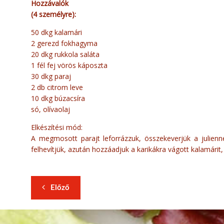
Hozzávalók
(4 személyre):
50 dkg kalamári
2 gerezd fokhagyma
20 dkg rukkola saláta
1 fél fej vörös káposzta
30 dkg paraj
2 db citrom leve
10 dkg búzacsíra
só, olívaolaj
Elkészítési mód:
A megmosott parajt leforrázzuk, összekeverjük a julienne-
felhevítjük, azután hozzáadjuk a karikákra vágott kalamárit, s
Előző