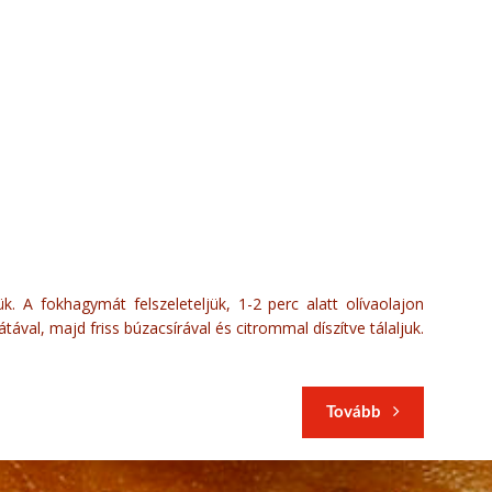
k. A fokhagymát felszeleteljük, 1-2 perc alatt olívaolajon
átával, majd friss búzacsírával és citrommal díszítve tálaljuk.
Tovább