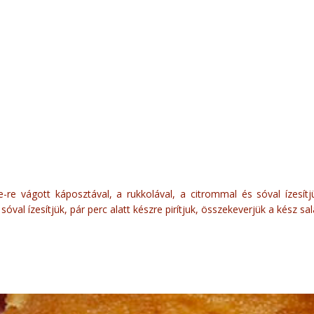
re vágott káposztával, a rukkolával, a citrommal és sóval ízesítjü
óval ízesítjük, pár perc alatt készre pirítjuk, összekeverjük a kész sal