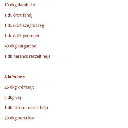
10 dkg darált dió
1 tk. őrölt fahéj
1 tk. őrölt szegfűszeg
1 tk. őrölt gyömbér
40 dkg sárgarépa
1 db narancs reszelt héja
A krémhez:
25 dkg krémsajt
5 dkg vaj
1 db citrom reszelt héja
20 dkg porcukor