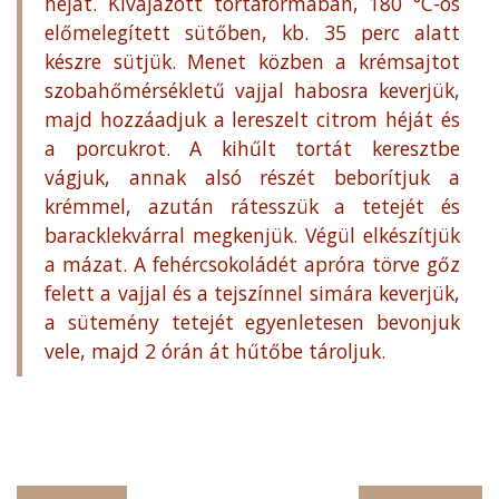
héját. Kivajazott tortaformában, 180 °C-os
előmelegített sütőben, kb. 35 perc alatt
készre sütjük. Menet közben a krémsajtot
szobahőmérsékletű vajjal habosra keverjük,
majd hozzáadjuk a lereszelt citrom héját és
a porcukrot. A kihűlt tortát keresztbe
vágjuk, annak alsó részét beborítjuk a
krémmel, azután rátesszük a tetejét és
baracklekvárral megkenjük. Végül elkészítjük
a mázat. A fehércsokoládét apróra törve gőz
felett a vajjal és a tejszínnel simára keverjük,
a sütemény tetejét egyenletesen bevonjuk
vele, majd 2 órán át hűtőbe tároljuk.