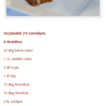
Hozzávalók: (10 személyre)
A tésztához:
25 dkg barna cukor
1 cs. vaníliás cukor
3 db tojás
1 dl olaj
15 dkg finomliszt
15 dkg rétesliszt
2 tk. sütőpor