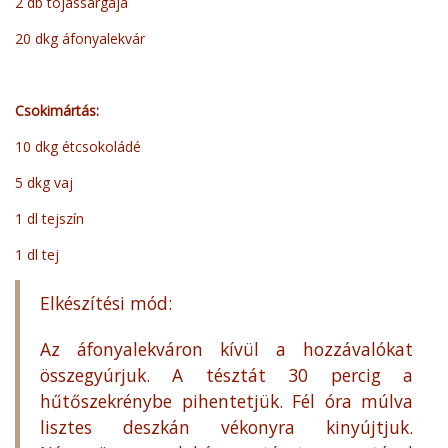
2 db tojássárgája
20 dkg áfonyalekvár
Csokimártás:
10 dkg étcsokoládé
5 dkg vaj
1 dl tejszín
1 dl tej
Elkészítési mód:
Az áfonyalekváron kívül a hozzávalókat
összegyúrjuk. A tésztát 30 percig a
hűtőszekrénybe pihentetjük. Fél óra múlva
lisztes deszkán vékonyra kinyújtjuk.