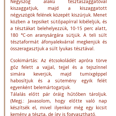
Négyszög alakú tésztaszaggatóval
kiszaggatjuk, majd a kiszaggatott
négyszögök felének közepét kiszúrjuk. Menet
közben a tepsiket sütőpapírral kibéleljük, és
a tésztákat belehelyezzük, 10-15 perc alatt,
180 °C-on aranysárgára sütjük. A teli sült
tésztaformát áfonyalekvárral megkenjük és
összeragasztjuk a sült lyukas tésztával.
Csokimártás: Az étcsokoládét apróra törve
gőz felett a vajjal, tejjel és a tejszínnel
simára keverjük, majd tumixgéppel
habosítjuk és a sütemény egyik felét
egyenként belemártogatjuk.
Tálalás előtt pár óráig hűtőben tároljuk.
(Megj.: Javasolom, hogy előtte való nap
készítsék el, mivel ilyenkor még egy kicsit
kemény a tészta, de így is fogyasztható.