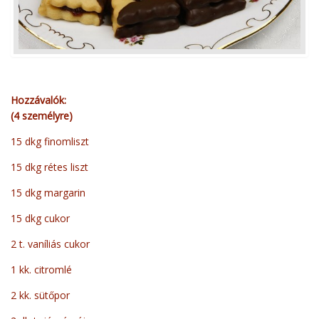
Hozzávalók:
(4 személyre)
15 dkg finomliszt
15 dkg rétes liszt
15 dkg margarin
15 dkg cukor
2 t. vaníliás cukor
1 kk. citromlé
2 kk. sütőpor