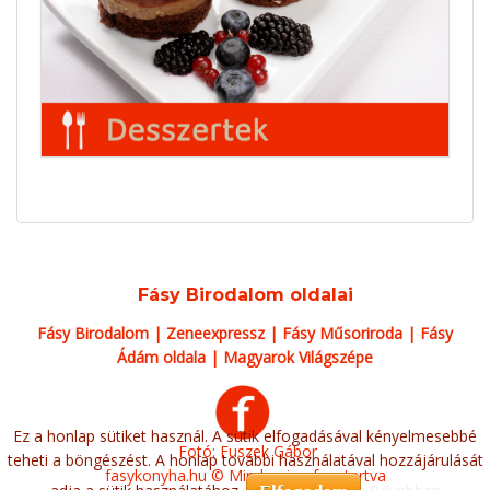
Fásy Birodalom oldalai
Fásy Birodalom
|
Zeneexpressz
|
Fásy Műsoriroda
|
Fásy
Ádám oldala
|
Magyarok Világszépe
Ez a honlap sütiket használ. A sütik elfogadásával kényelmesebbé
Fotó: Fuszek Gábor
teheti a böngészést. A honlap további használatával hozzájárulását
fasykonyha.hu © Minden jog fenntartva