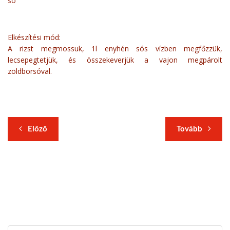
só
Elkészítési mód:
A rizst megmossuk, 1l enyhén sós vízben megfőzzük,
lecsepegtetjük, és összekeverjük a vajon megpárolt
zöldborsóval.
Előző
Tovább