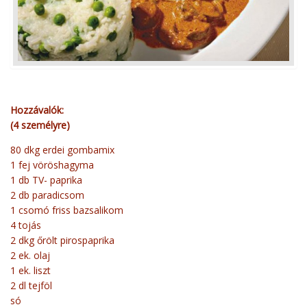
Hozzávalók:
(4 személyre)
80 dkg erdei gombamix
1 fej vöröshagyma
1 db TV- paprika
2 db paradicsom
1 csomó friss bazsalikom
4 tojás
2 dkg őrölt pirospaprika
2 ek. olaj
1 ek. liszt
2 dl tejföl
só