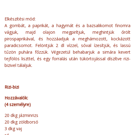
Elkészítési mód:
A gombát, a paprikát, a hagymát és a bazsalikomot finomra
vágjuk, majd olajon megpirítjuk, meghintjük őrölt
pirospaprikával, és hozzáadjuk a meghámozott, kockázott
paradicsomot. Felöntjük 2 dl vízzel, sóval ízesítjük, és lassú
tűzön puhára főzzük. Végezetül behabarjuk a simára kevert
tejfölös liszttel, és egy forralás után tükörtojással díszítve rizi-
bizivel tálaljuk.
Rizi-bizi
Hozzávalók:
(4 személyre)
20 dkg jázminrizs
20 dkg zöldborsó
3 dkg vaj