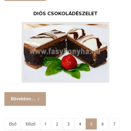
DIÓS CSOKOLÁDÉSZELET
Bővebben ...
Első
Előző
1
2
3
4
5
6
7