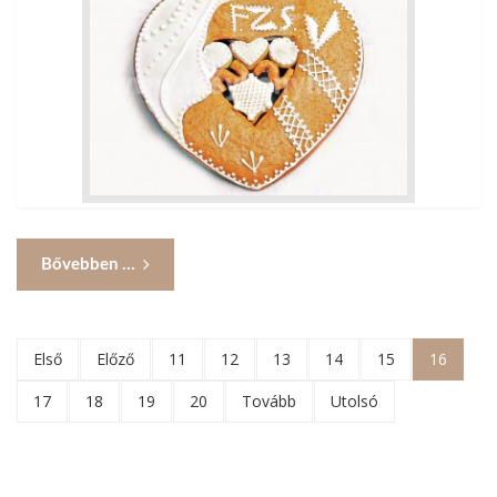
Bővebben ...
Első
Előző
11
12
13
14
15
16
17
18
19
20
Tovább
Utolsó