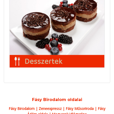
Fásy Birodalom oldalai
Fásy Birodalom
|
Zeneexpressz
|
Fásy Műsoriroda
|
Fásy